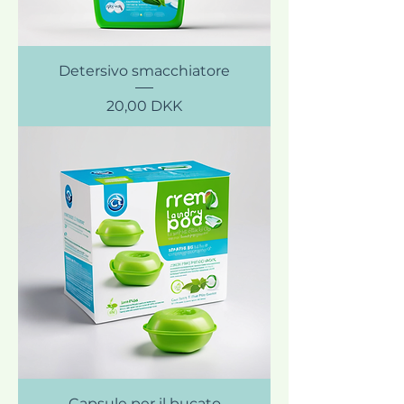
Detersivo smacchiatore
Prezzo
20,00 DKK
Capsule per il bucato