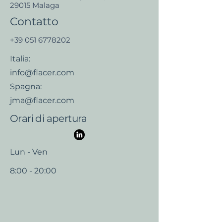
29015 Malaga
Contatto
+39 051 6778202
Italia:
info@flacer.com
Spagna:
jma@flacer.com
Orari di apertura
Lun - Ven
8:00 - 20:00