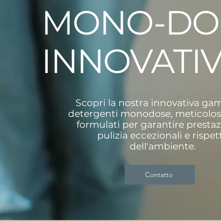
MONO-DO
INNOVATIV
Scopri la nostra innovativa ga
detergenti monodose, meticolo
formulati per garantire prestaz
pulizia eccezionali e rispet
dell'ambiente.
Contatto