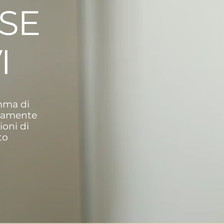
SE
I
mma di
samente
ioni di
to