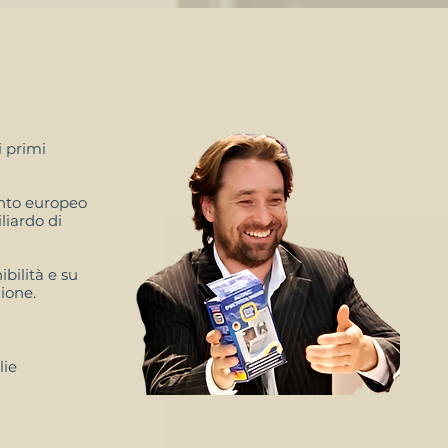
i primi
ento europeo
liardo di
ibilità e su
ione.
lie