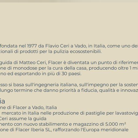
 fondata nel 1977 da Flavio Ceri a Vado, in Italia, come uno de
onali di prodotti per la pulizia ecosostenibili.
 guida di Matteo Ceri, Flacer è diventata un punto di riferim
ne di monodose per la cura della casa, producendo oltre 1 mi
anno ed esportando in più di 30 paesi.
sso si basa sull'ingegneria italiana, sull'impegno per la sosten
lungo termine che danno priorità a fiducia, qualità e innovaz
ia
e di Flacer a Vado, Italia
 mercato in Italia nelle produzione di pastiglie per lavastovig
eri assume la guida
ento con nuovo stabilimento e magazzino di 5.000 m²
one di Flacer Iberia SL, rafforzando l'Europa meridionale